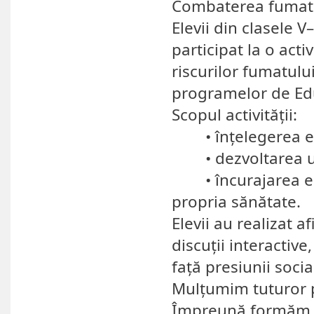
Combaterea fumatul
Elevii din clasele V
participat la o acti
riscurilor fumatului
programelor de Edu
Scopul activității:
• înțelegerea efe
• dezvoltarea un
• încurajarea elev
propria sănătate.
Elevii au realizat af
discuții interactiv
față presiunii socia
Mulțumim tuturor p
Împreună formăm o