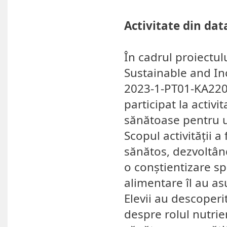
Activitate din dat
În cadrul proiectu
Sustainable and In
2023-1-PT01-KA220-
participat la activ
sănătoase pentru un
Scopul activității a
sănătos, dezvoltând
o conștientizare sp
alimentare îl au as
Elevii au descoperi
despre rolul nutrien