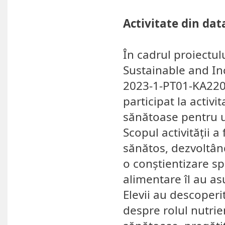
Activitate din dat
În cadrul proiectu
Sustainable and In
2023-1-PT01-KA220-
participat la activ
sănătoase pentru un
Scopul activității a
sănătos, dezvoltând
o conștientizare sp
alimentare îl au as
Elevii au descoperi
despre rolul nutrien