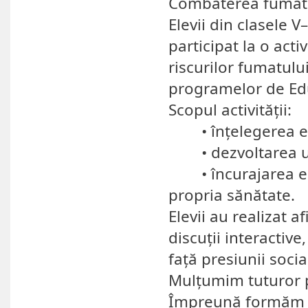
Combaterea fumatul
Elevii din clasele V
participat la o acti
riscurilor fumatului
programelor de Edu
Scopul activității:
• înțelegerea efe
• dezvoltarea un
• încurajarea elev
propria sănătate.
Elevii au realizat af
discuții interactiv
față presiunii socia
Mulțumim tuturor p
Împreună formăm o