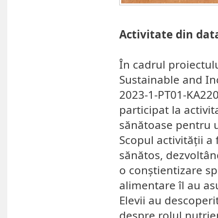
Activitate din dat
În cadrul proiectu
Sustainable and In
2023-1-PT01-KA220-
participat la activ
sănătoase pentru un
Scopul activității a
sănătos, dezvoltând
o conștientizare sp
alimentare îl au as
Elevii au descoperi
despre rolul nutrien