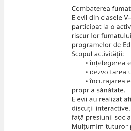
Combaterea fumatul
Elevii din clasele V
participat la o acti
riscurilor fumatului
programelor de Edu
Scopul activității:
• înțelegerea efe
• dezvoltarea un
• încurajarea elev
propria sănătate.
Elevii au realizat af
discuții interactiv
față presiunii socia
Mulțumim tuturor p