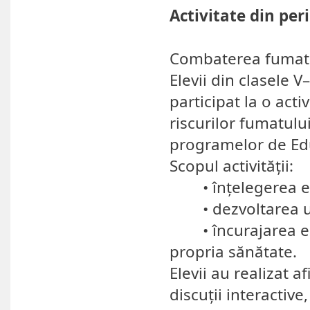
Activitate din per
Combaterea fumatul
Elevii din clasele V
participat la o acti
riscurilor fumatului
programelor de Edu
Scopul activității:
• înțelegerea efe
• dezvoltarea un
• încurajarea elev
propria sănătate.
Elevii au realizat af
discuții interactiv