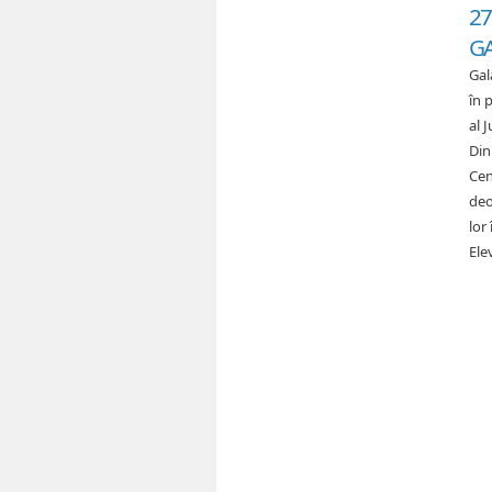
27
GA
Gal
în 
al 
Din
Cen
deo
lor
Ele