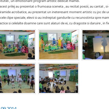
titutiei , un emotionant program artistic dedicat mamei.
acest prilej au prezentat o frumoasa sceneta , au recitat poezii, au cantat , 
piramide acrobatice, au prezentat un ineteresant moment artistic cu joc de 
acele clipe speciale, elevii si-au indreptat gandurile cu recunostinta spre mamel
actice si celelalte doamne care sunt alaturi de ei, cu dragoste si daruire , in fie
.09.2014