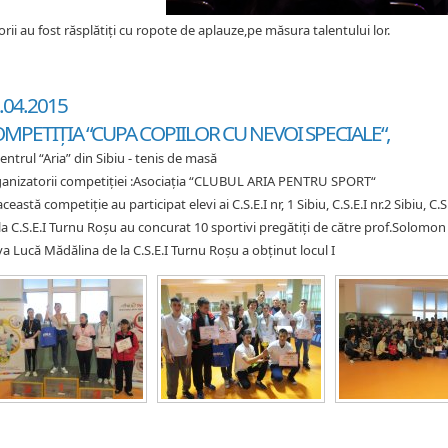
orii au fost răsplătiți cu ropote de aplauze,pe măsura talentului lor.
.04.2015
MPETIȚIA “CUPA COPIILOR CU NEVOI SPECIALE“,
Centrul “Aria” din Sibiu - tenis de masă
anizatorii competiției :Asociația “CLUBUL ARIA PENTRU SPORT“
această competiție au participat elevi ai C.S.E.I nr, 1 Sibiu, C.S.E.I nr.2 Sibiu, 
la C.S.E.I Turnu Roșu au concurat 10 sportivi pregătiți de către prof.Solomon
va Lucă Mădălina de la C.S.E.I Turnu Roșu a obținut locul I