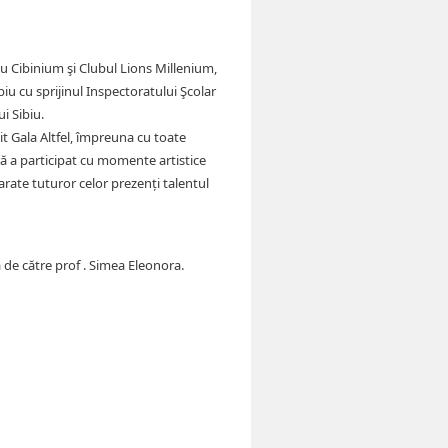
biu Cibinium şi Clubul Lions Millenium,
biu cu sprijinul Inspectoratului Şcolar
ui Sibiu.
it Gala Altfel, împreuna cu toate
ră a participat cu momente artistice
 arate tuturor celor prezenți talentul
de către prof . Simea Eleonora.