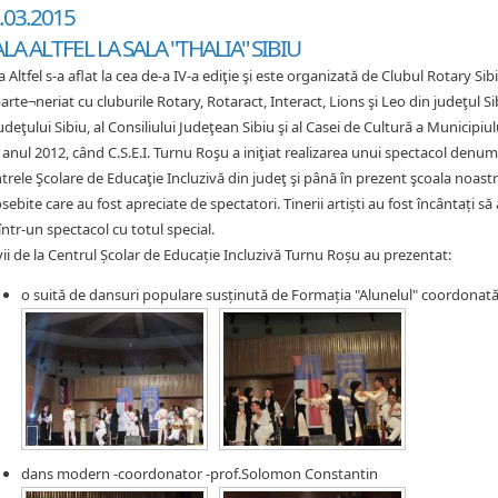
.03.2015
LA ALTFEL LA SALA "THALIA" SIBIU
a Altfel s-a aflat la cea de-a IV-a ediţie şi este organizată de Clubul Rotary Si
parte¬neriat cu cluburile Rotary, Rotaract, Interact, Lions şi Leo din judeţul Si
Judeţului Sibiu, al Consiliului Judeţean Sibiu şi al Casei de Cultură a Municipiul
 anul 2012, când C.S.E.I. Turnu Roşu a iniţiat realizarea unui spectacol denum
trele Şcolare de Educaţie Incluzivă din judeţ şi până în prezent şcoala noast
sebite care au fost apreciate de spectatori. Tinerii artiști au fost încântați să
 într-un spectacol cu totul special.
vii de la Centrul Școlar de Educație Incluzivă Turnu Roșu au prezentat:
o suită de dansuri populare susținută de Formația "Alunelul" coordonată 
dans modern -coordonator -prof.Solomon Constantin