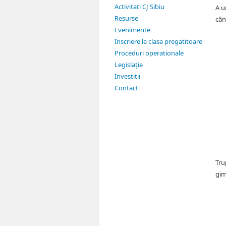
Activitati CJ Sibiu
A u
Resurse
cân
Evenimente
Inscriere la clasa pregatitoare
Proceduri operationale
Legislație
Investitii
Contact
Tru
gim