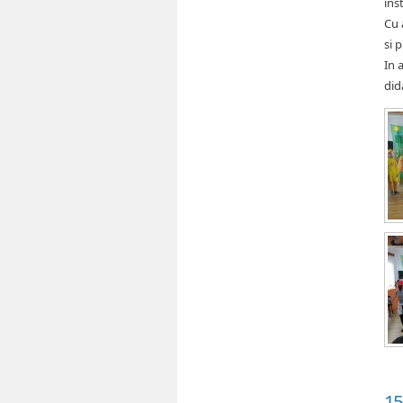
ins
Cu 
si 
In 
did
15