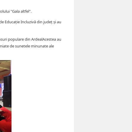
lului "Gala altfel".
e de Educație Incluzivă din județ și au
ansuri populare din ArdealAcestea au
aniate de sunetele minunate ale