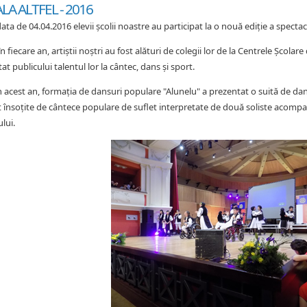
LA ALTFEL - 2016
data de 04.04.2016 elevii școlii noastre au participat la o nouă ediție a spectaco
în fiecare an, artiștii noștri au fost alături de colegii lor de la Centrele Școlar
tat publicului talentul lor la cântec, dans și sport.
în acest an, formația de dansuri populare "Alunelu" a prezentat o suită de d
t însoțite de cântece populare de suflet interpretate de două soliste acomp
ului.