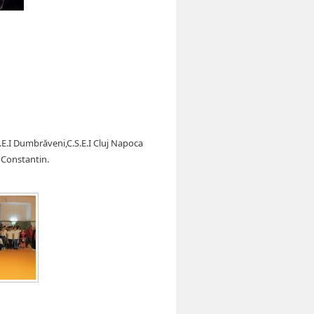
C.S.E.I Dumbrăveni,C.S.E.I Cluj Napoca
 Constantin.