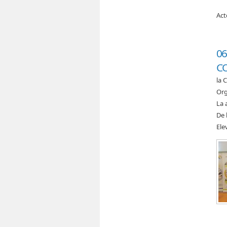
Act
06
CO
la 
Org
La 
De 
Ele