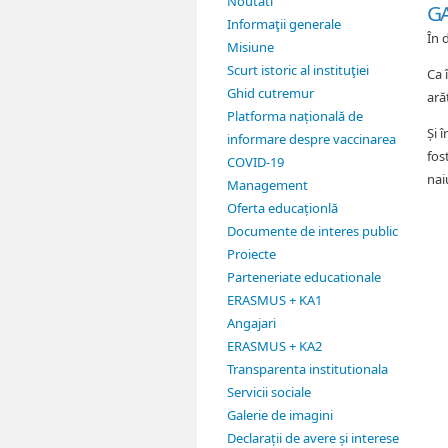
Noutati
GA
Informaţii generale
În 
Misiune
Scurt istoric al instituţiei
Ca 
Ghid cutremur
ară
Platforma națională de
Și 
informare despre vaccinarea
fos
COVID-19
nai
Management
Oferta educaționlă
Documente de interes public
Proiecte
Parteneriate educationale
ERASMUS + KA1
Angajari
ERASMUS + KA2
Transparenta institutionala
Servicii sociale
Galerie de imagini
Declarații de avere și interese