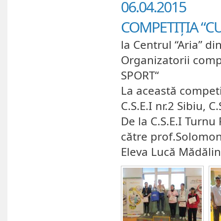
06.04.2015
COMPETIȚIA “CU
la Centrul “Aria” di
Organizatorii comp
SPORT“
La această competiți
C.S.E.I nr.2 Sibiu, 
De la C.S.E.I Turnu
către prof.Solomon
Eleva Lucă Mădălina