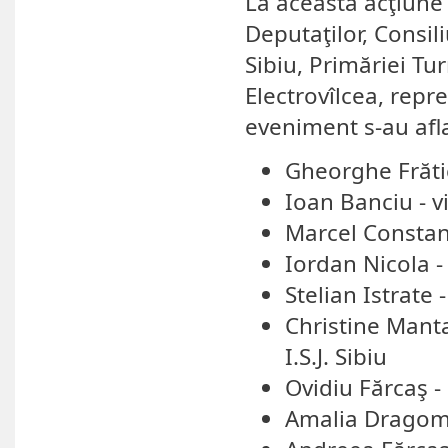
La această acţiune 
Deputaţilor, Consil
Sibiu, Primăriei Tu
Electrovîlcea, repre
eveniment s-au afla
Gheorghe Frăti
Ioan Banciu - v
Marcel Constant
Iordan Nicola - 
Stelian Istrate
Christine Mant
I.S.J. Sibiu
Ovidiu Fărcaş - 
Amalia Dragoman