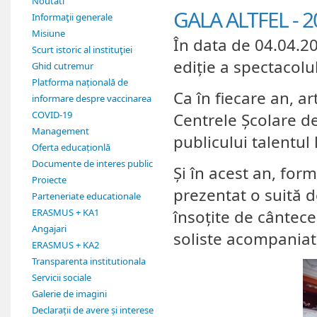
Noutati
GALA ALTFEL - 2
Informaţii generale
Misiune
În data de 04.04.20
Scurt istoric al instituţiei
ediție a spectacolul
Ghid cutremur
Platforma națională de
Ca în fiecare an, art
informare despre vaccinarea
COVID-19
Centrele Școlare de
Management
publicului talentul 
Oferta educaționlă
Documente de interes public
Și în acest an, for
Proiecte
prezentat o suită 
Parteneriate educationale
ERASMUS + KA1
însoțite de cântec
Angajari
soliste acompaniat
ERASMUS + KA2
Transparenta institutionala
Servicii sociale
Galerie de imagini
Declarații de avere și interese