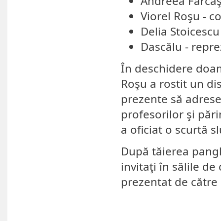
Andreea Fărcaşiu
Viorel Roşu - co
Delia Stoicescu 
Dascălu - repre
În deschidere doam
Roşu a rostit un dis
prezente să adreseze
profesorilor şi pări
a oficiat o scurtă s
După tăierea pangli
invitaţi în sălile d
prezentat de către e